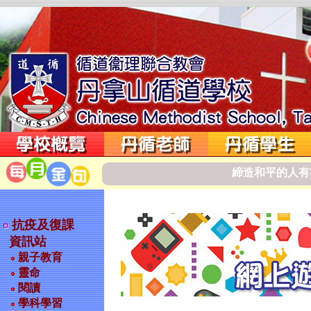
締
造
和
平
的
人
有
抗疫及復課
資訊站
親子教育
靈命
閱讀
學科學習