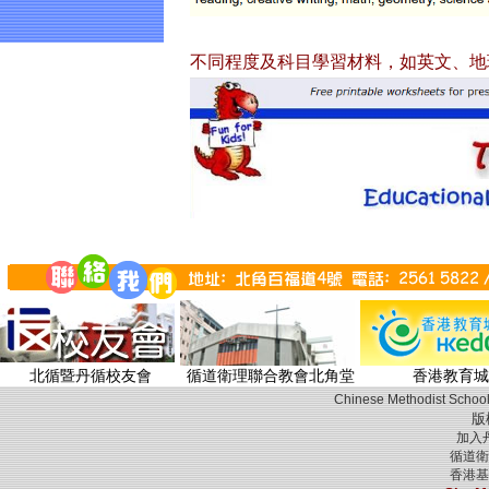
不同程度及科目學習材料，如英文、地
北循暨丹循校友會
循道衛理聯合教會北角堂
香港教育城
Chinese Methodist School
版
加入
循道衛
香港基