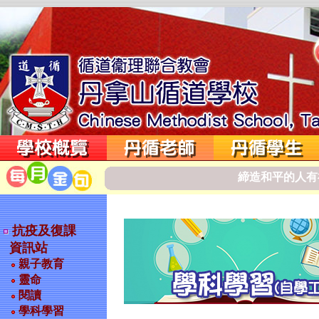
締
造
和
平
的
人
有
抗疫及復課
資訊站
親子教育
靈命
閱讀
學科學習