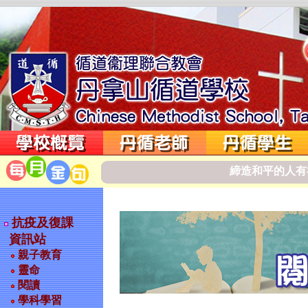
締
造
和
平
的
人
有
抗疫及復課
資訊站
親子教育
靈命
閱讀
學科學習