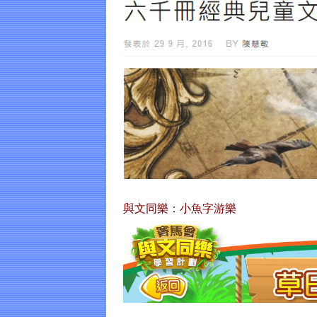
與文同樂：小魚字游樂