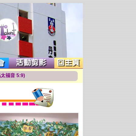
馬
太
福
音
5
:
9
)