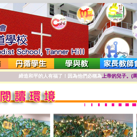
締
造
和
平
的
人
有
福
了
！
因
為
他
們
必
稱
為
上
帝
的
兒
子
。
(