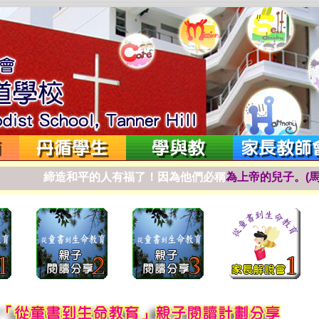
締
造
和
平
的
人
有
福
了
！
因
為
他
們
必
稱
為
上
帝
的
兒
子
。
(