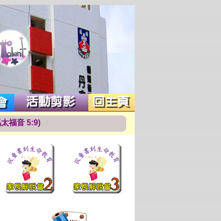
馬
太
福
音
5
:
9
)