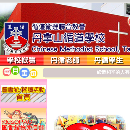
締
造
和
平
的
人
有