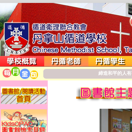
締
造
和
平
的
人
有