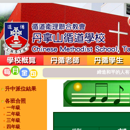
締
造
和
平
的
人
有
升中派位結果
各班合照
一年級
二年級
三年級
四年級