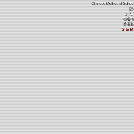
Chinese Methodist School
版
加入
循道衛
香港基
Site M