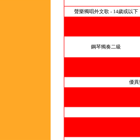
聲樂獨唱外文歌 - 14歲或以下
鋼琴獨奏二級
優異