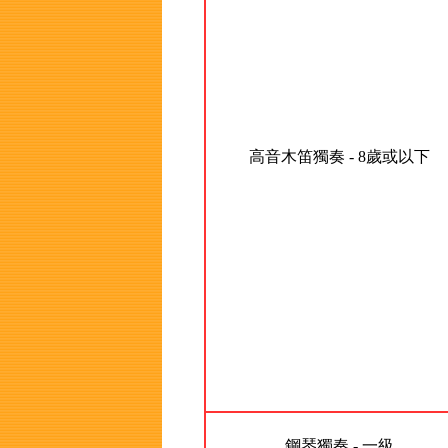
高音木笛獨奏 - 8歲或以下
鋼琴獨奏 - 一級