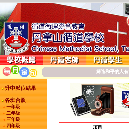
締
造
和
平
的
人
有
升中派位結果
各班合照
一年級
二年級
三年級
四年級
項目