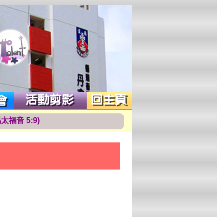
馬
太
福
音
5
:
9
)