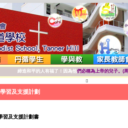
締
造
和
平
的
人
有
福
了
！
因
為
他
們
必
稱
為
上
帝
的
兒
子
。
(

學習及支援計劃
學習及支援計劃書