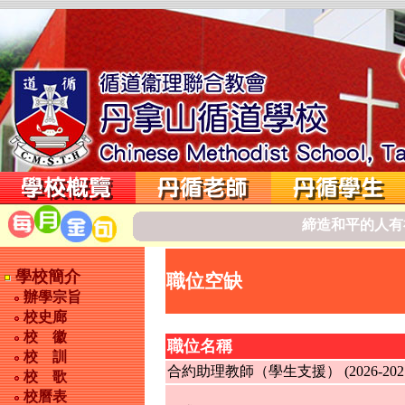
締
造
和
平
的
人
有
學校簡介
職位空缺
辦學宗旨
校史廊
校 徽
職位名稱
校 訓
合約助理教師（學生支援） (2026-202
校 歌
校曆表