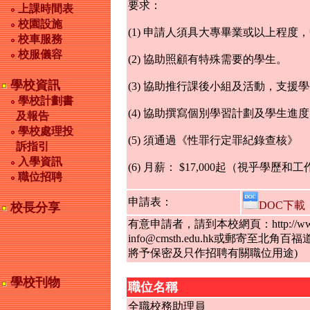
要求：
上課時間表
校園設施
(1) 申請人須具大專畢業或以上程
校車服務
校服儀容
(2) 協助照顧有特殊需要的學生。
學校資訊
(3) 協助推行課後小組及活動，支
學校計劃書
(4) 協助撰寫個別學習計劃及學生進
及報告
學校處理投
(5) 須通過《性罪行定罪紀錄查核》
訴指引
入學資訊
(6) 月薪： $17,000起（視乎學歷
職位招聘
申請表：
DOC下載
校長分享
有意申請者，請到本校網頁：http://w
info@cmsth.edu.hk或郵寄
將予保密及只作招聘有關職位用途)
學校刊物
職位名稱
全職校務助理員