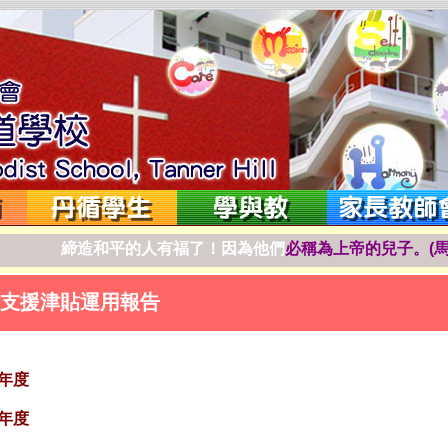
締
造
和
平
的
人
有
福
了
！
因
為
他
們
必
稱
為
上
帝
的
兒
子
。
(
支援津貼運用報告
2年度
3年度