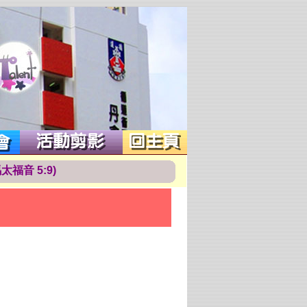
馬
太
福
音
5
:
9
)