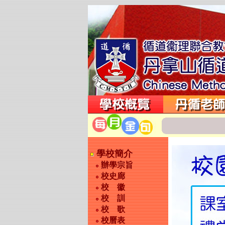
學校簡介
辦學宗旨
校史廊
校 徽
校 訓
校 歌
校曆表